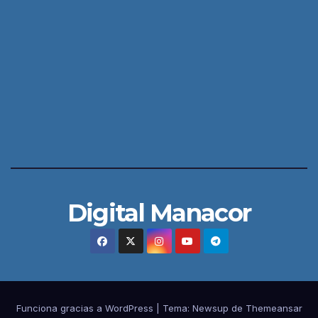
Digital Manacor
Funciona gracias a WordPress
|
Tema:
Newsup
de
Themeansar