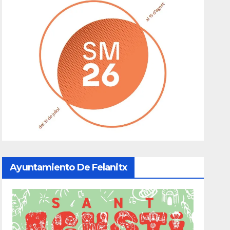
Ayuntamiento De Felanitx