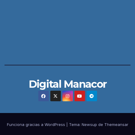
Digital Manacor
Funciona gracias a WordPress
|
Tema:
Newsup
de
Themeansar