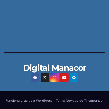
Digital Manacor
Funciona gracias a WordPress
|
Tema:
Newsup
de
Themeansar