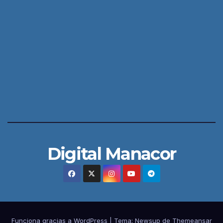
Digital Manacor
Funciona gracias a WordPress
|
Tema:
Newsup
de
Themeansar