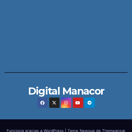
Digital Manacor
Funciona gracias a WordPress
|
Tema:
Newsup
de
Themeansar