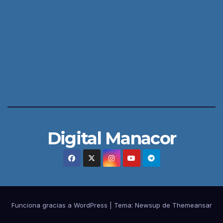
Digital Manacor
Funciona gracias a WordPress
|
Tema:
Newsup
de
Themeansar