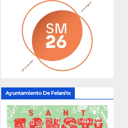
Ayuntamiento De Felanitx