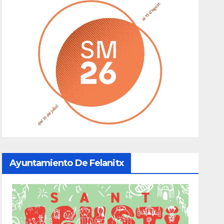
Ayuntamiento De Felanitx