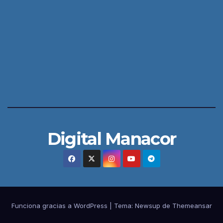
Digital Manacor
Funciona gracias a WordPress
|
Tema:
Newsup
de
Themeansar