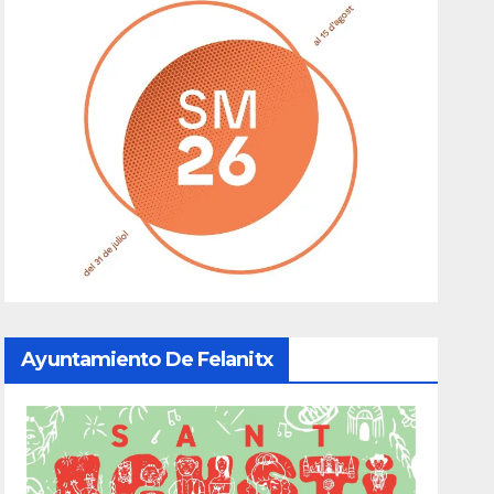
Ayuntamiento De Felanitx