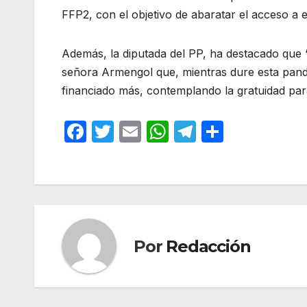
FFP2, con el objetivo de abaratar el acceso a 
Además, la diputada del PP, ha destacado que “a
señora Armengol que, mientras dure esta pan
financiado más, contemplando la gratuidad par
F
T
E
W
T
C
a
w
m
h
el
o
c
itt
ail
at
e
m
e
er
s
gr
p
b
A
a
ar
o
p
m
tir
Por
Redacción
o
p
k