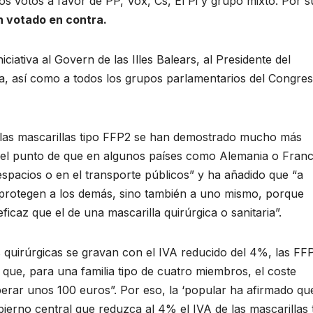
os votos a favor de PP, Vox, Cs, El Pi y grupo mixto. Por s
n votado en contra.
iativa al Govern de las Illes Balears, al Presidente del
a, así como a todos los grupos parlamentarios del Congre
 “las mascarillas tipo FFP2 se han demostrado mucho más
ta el punto de que en algunos países como Alemania o Franc
spacios o en el transporte públicos” y ha añadido que “a
o protegen a los demás, sino también a uno mismo, porque
icaz que el de una mascarilla quirúrgica o sanitaria”.
s quirúrgicas se gravan con el IVA reducido del 4%, las FF
 que, para una familia tipo de cuatro miembros, el coste
rar unos 100 euros”. Por eso, la ‘popular ha afirmado qu
bierno central que reduzca al 4% el IVA de las mascarillas 