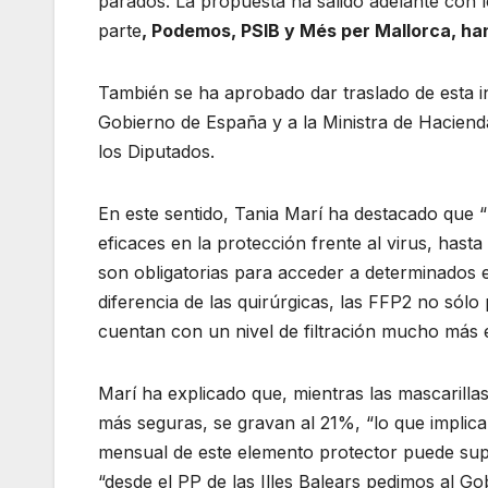
parados. La propuesta ha salido adelante con l
parte
, Podemos, PSIB y Més per Mallorca, ha
También se ha aprobado dar traslado de esta inic
Gobierno de España y a la Ministra de Haciend
los Diputados.
En este sentido, Tania Marí ha destacado que
eficaces en la protección frente al virus, has
son obligatorias para acceder a determinados e
diferencia de las quirúrgicas, las FFP2 no sól
cuentan con un nivel de filtración mucho más ef
Marí ha explicado que, mientras las mascarilla
más seguras, se gravan al 21%, “lo que implica
mensual de este elemento protector puede supe
“desde el PP de las Illes Balears pedimos al Go