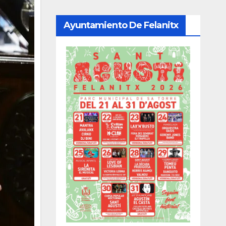
Ayuntamiento De Felanitx