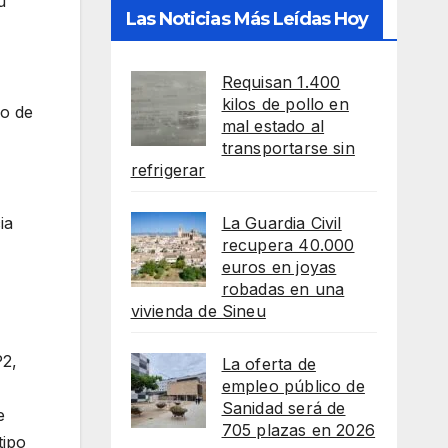
u
Las Noticias Más Leídas Hoy
Requisan 1.400
kilos de pollo en
so de
mal estado al
transportarse sin
refrigerar
La Guardia Civil
ia
recupera 40.000
euros en joyas
robadas en una
vivienda de Sineu
P2,
La oferta de
empleo público de
Sanidad será de
e
705 plazas en 2026
tipo