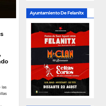
Ayuntamiento De Felanitx
as
,
ado
 las
llas