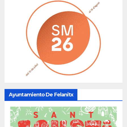
Ayuntamiento De Felanitx