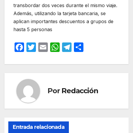
transbordar dos veces durante el mismo viaje.
Además, utilizando la tarjeta bancaria, se
aplican importantes descuentos a grupos de
hasta 5 personas
F
T
E
W
T
C
a
w
m
h
el
o
c
itt
ail
at
e
m
e
er
s
gr
p
b
A
a
ar
Por
Redacción
o
p
m
tir
o
p
k
Entrada relacionada