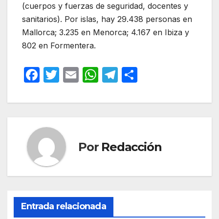
(cuerpos y fuerzas de seguridad, docentes y
sanitarios). Por islas, hay 29.438 personas en
Mallorca; 3.235 en Menorca; 4.167 en Ibiza y
802 en Formentera.
F
T
E
W
T
C
a
w
m
h
el
o
c
itt
ail
at
e
m
e
er
s
gr
p
b
A
a
ar
Por
Redacción
o
p
m
tir
o
p
k
Entrada relacionada