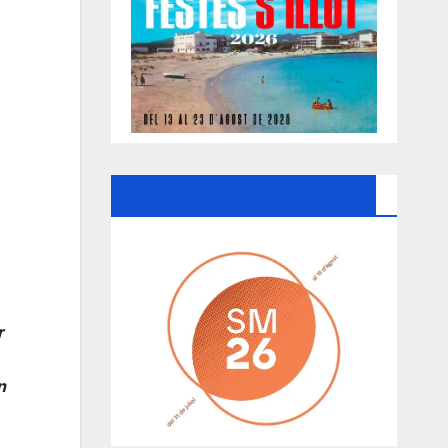
Ayuntamiento De Manacor
r
n