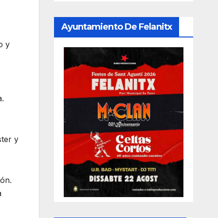
Ayuntamiento De Felanitx
o y
a.
ster y
ión.
a