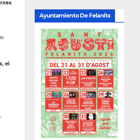
ernes
Ayuntamiento De Felanitx
io
, el
.