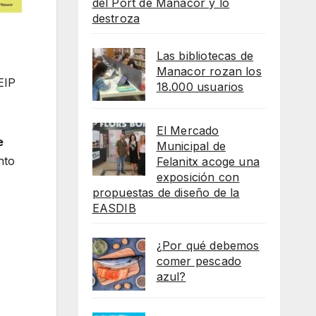
del Port de Manacor y lo
destroza
Las bibliotecas de
Manacor rozan los
EIP
18.000 usuarios
El Mercado
e
Municipal de
nto
Felanitx acoge una
exposición con
propuestas de diseño de la
EASDIB
¿Por qué debemos
comer pescado
azul?