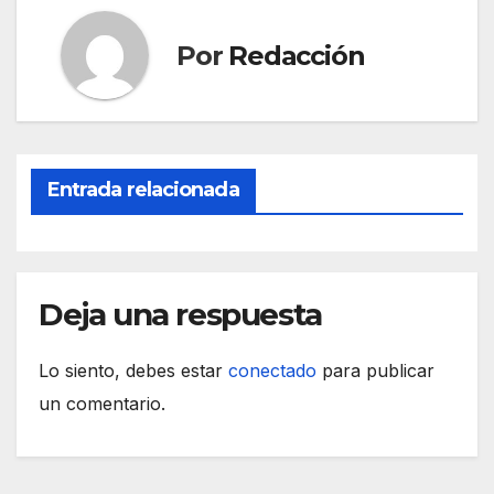
b
A
a
ar
Por
Redacción
o
p
m
tir
o
p
k
Entrada relacionada
Deja una respuesta
Lo siento, debes estar
conectado
para publicar
un comentario.