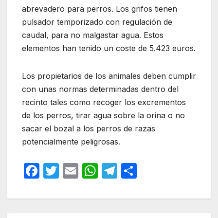
abrevadero para perros. Los grifos tienen
pulsador temporizado con regulación de
caudal, para no malgastar agua. Estos
elementos han tenido un coste de 5.423 euros.
Los propietarios de los animales deben cumplir
con unas normas determinadas dentro del
recinto tales como recoger los excrementos
de los perros, tirar agua sobre la orina o no
sacar el bozal a los perros de razas
potencialmente peligrosas.
F
T
E
W
T
C
a
w
m
h
el
o
c
itt
ail
at
e
m
e
er
s
gr
p