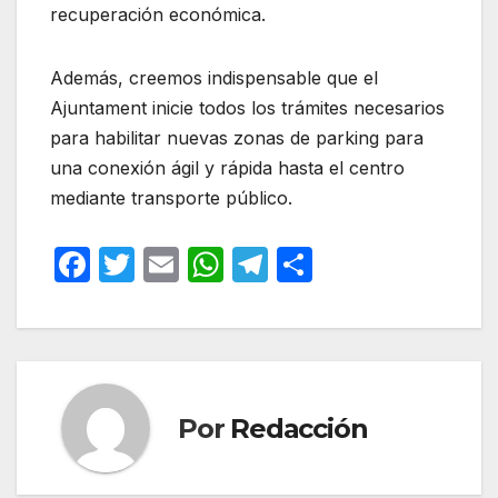
recuperación económica.
Además, creemos indispensable que el
Ajuntament inicie todos los trámites necesarios
para habilitar nuevas zonas de parking para
una conexión ágil y rápida hasta el centro
mediante transporte público.
F
T
E
W
T
C
a
w
m
h
el
o
c
itt
ail
at
e
m
e
er
s
gr
p
b
A
a
ar
Por
Redacción
o
p
m
tir
o
p