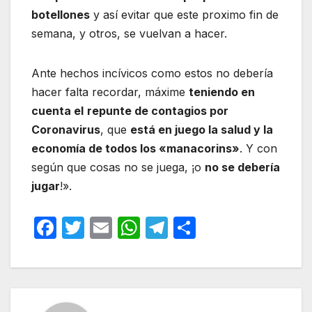
botellones
y así evitar que este proximo fin de
semana, y otros, se vuelvan a hacer.
Ante hechos incívicos como estos no debería
hacer falta recordar, máxime
teniendo en
cuenta el
repunte de contagios por
Coronavirus
, que
está en juego la salud y la
economía de todos los «manacorins»
. Y con
según que cosas no se juega, ¡o
no se debería
jugar
!».
F
T
E
W
T
C
a
w
m
h
el
o
c
itt
ail
at
e
m
e
er
s
gr
p