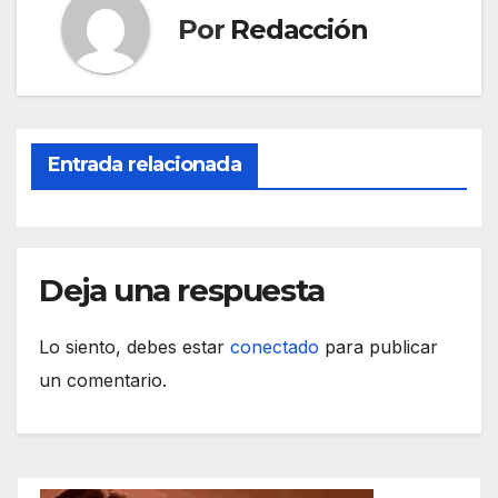
b
A
a
ar
Por
Redacción
o
p
m
tir
o
p
k
Entrada relacionada
Deja una respuesta
Lo siento, debes estar
conectado
para publicar
un comentario.