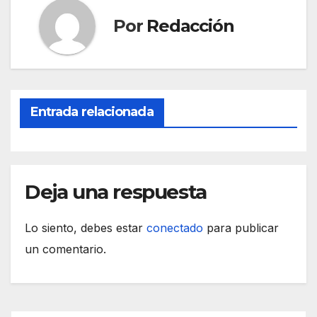
b
A
a
ar
Por
Redacción
o
p
m
tir
o
p
k
Entrada relacionada
Deja una respuesta
Lo siento, debes estar
conectado
para publicar
un comentario.