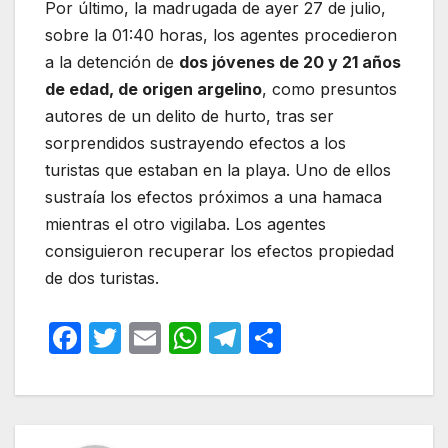
Por último, la madrugada de ayer 27 de julio,
sobre la 01:40 horas, los agentes procedieron
a la detención de
dos jóvenes de 20 y 21 años
de edad, de origen argelino
, como presuntos
autores de un delito de hurto, tras ser
sorprendidos sustrayendo efectos a los
turistas que estaban en la playa. Uno de ellos
sustraía los efectos próximos a una hamaca
mientras el otro vigilaba. Los agentes
consiguieron recuperar los efectos propiedad
de dos turistas.
F
T
E
W
T
C
a
w
m
h
el
o
c
itt
ail
at
e
m
e
er
s
gr
p