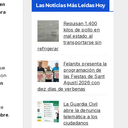
 en
Las Noticias Más Leídas Hoy
ara
Requisan 1.400
kilos de pollo en
mal estado al
transportarse sin
refrigerar
Felanitx presenta la
que
programación de
con
las Fiestas de Sant
Agustí 2026 con
en
diez días de verbenas
La Guardia Civil
ce
abre la denuncia
mbre
.
telemática a los
ciudadanos