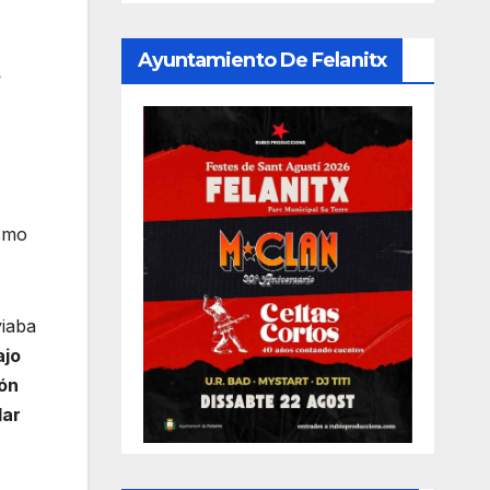
Ayuntamiento De Felanitx
s
ismo
iaba
ajo
ión
lar