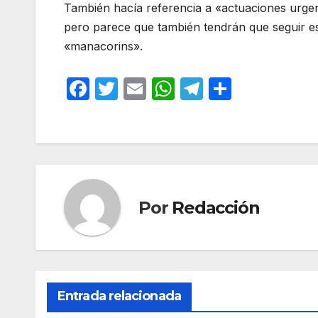
También hacía referencia a «actuaciones urgen
pero parece que también tendrán que seguir e
«manacorins».
F
T
E
W
T
C
a
w
m
h
el
o
c
itt
ail
at
e
m
e
er
s
gr
p
b
A
a
ar
o
p
m
tir
Por
Redacción
o
p
k
Entrada relacionada