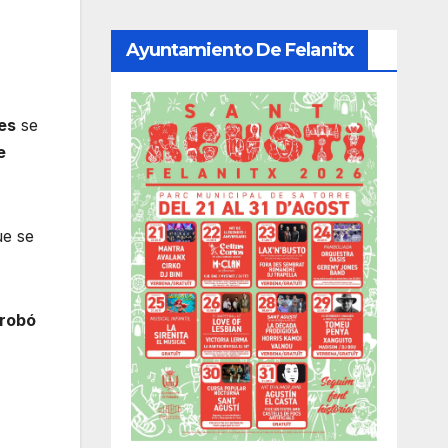
Ayuntamiento De Felanitx
es
se
e
ue se
probó