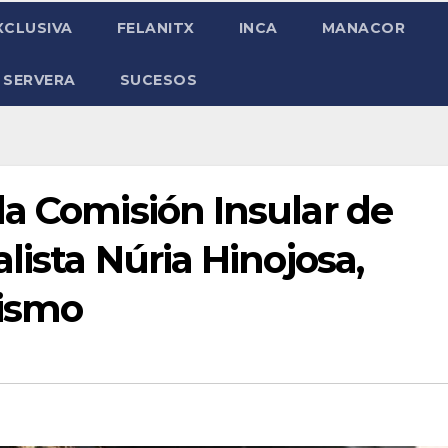
XCLUSIVA
FELANITX
INCA
MANACOR
 SERVERA
SUCESOS
a Comisión Insular de
lista Núria Hinojosa,
ismo