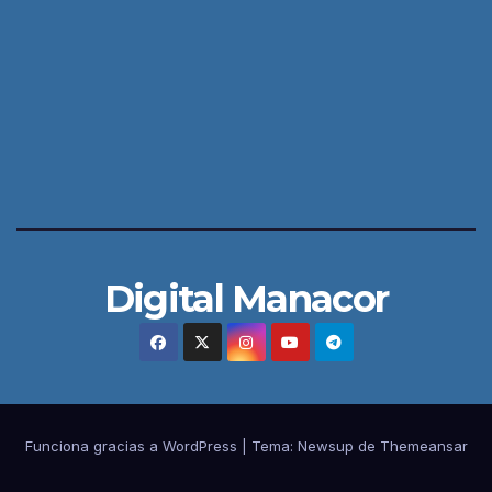
Digital Manacor
Funciona gracias a WordPress
|
Tema:
Newsup
de
Themeansar