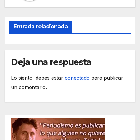
o
p
k
Entrada relacionada
Deja una respuesta
Lo siento, debes estar
conectado
para publicar
un comentario.