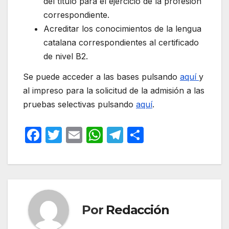
del título para el ejercicio de la profesión
correspondiente.
Acreditar los conocimientos de la lengua
catalana correspondientes al certificado
de nivel B2.
Se puede acceder a las bases pulsando
aquí
y
al impreso para la solicitud de la admisión a las
pruebas selectivas pulsando
aquí
.
F
T
E
W
T
C
a
w
m
h
el
o
c
itt
ail
at
e
m
e
er
s
gr
p
b
A
a
ar
Por
Redacción
o
p
m
tir