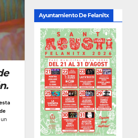
Ayuntamiento De Felanitx
de
n.
esta
 de
 un