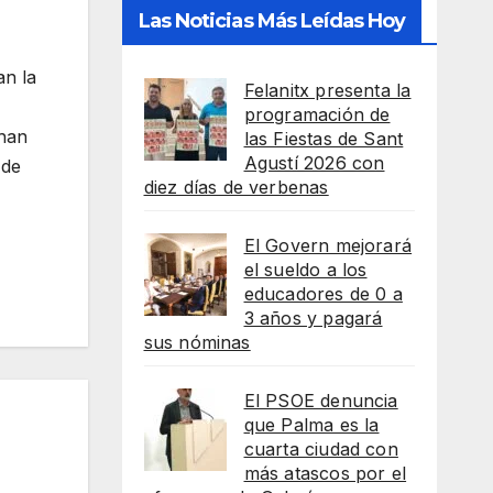
Las Noticias Más Leídas Hoy
an la
Felanitx presenta la
programación de
 han
las Fiestas de Sant
Agustí 2026 con
 de
diez días de verbenas
El Govern mejorará
el sueldo a los
educadores de 0 a
3 años y pagará
sus nóminas
El PSOE denuncia
que Palma es la
cuarta ciudad con
más atascos por el