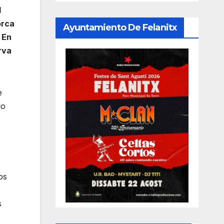
l
orca
Ayuntamiento De Felanitx
.
En
rva
e
lo
os
s