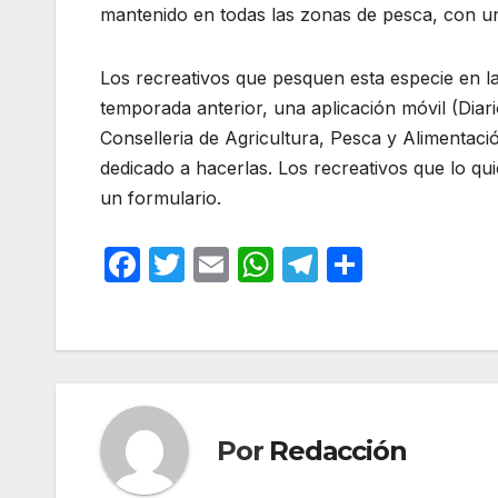
mantenido en todas las zonas de pesca, con un
Los recreativos que pesquen esta especie en la
temporada anterior, una aplicación móvil (Diar
Conselleria de Agricultura, Pesca y Alimentac
dedicado a hacerlas. Los recreativos que lo qu
un formulario.
F
T
E
W
T
C
a
w
m
h
el
o
c
itt
ail
at
e
m
e
er
s
gr
p
b
A
a
ar
o
p
m
tir
Por
Redacción
o
p