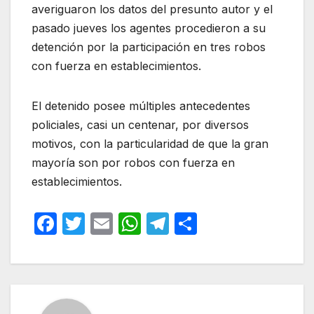
averiguaron los datos del presunto autor y el
pasado jueves los agentes procedieron a su
detención por la participación en tres robos
con fuerza en establecimientos.
El detenido posee múltiples antecedentes
policiales, casi un centenar, por diversos
motivos, con la particularidad de que la gran
mayoría son por robos con fuerza en
establecimientos.
F
T
E
W
T
C
a
w
m
h
el
o
c
itt
ail
at
e
m
e
er
s
gr
p
b
A
a
ar