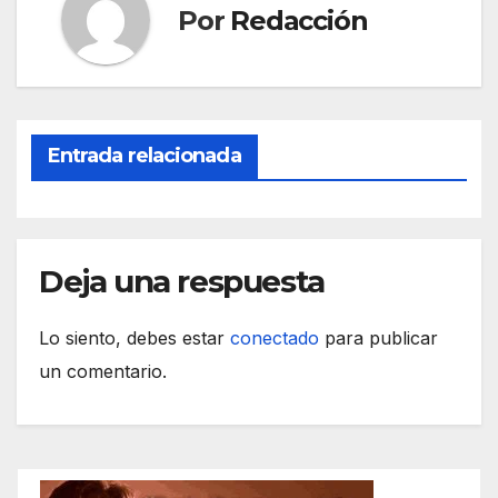
Por
Redacción
o
p
m
tir
o
p
k
Entrada relacionada
Deja una respuesta
Lo siento, debes estar
conectado
para publicar
un comentario.