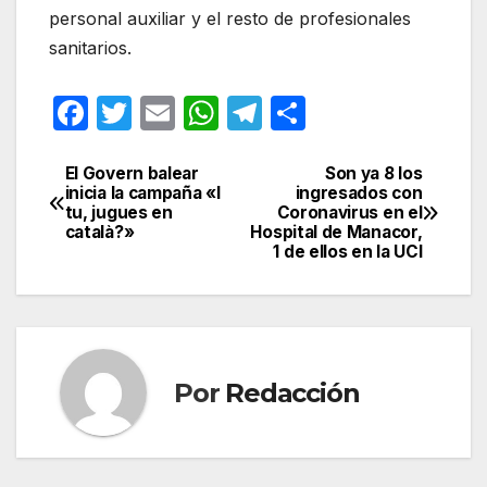
personal auxiliar y el resto de profesionales
sanitarios.
F
T
E
W
T
C
a
w
m
h
el
o
c
itt
ail
at
e
m
El Govern balear
Son ya 8 los
Navegación
inicia la campaña «I
ingresados con
e
er
s
gr
p
tu, jugues en
Coronavirus en el
de
català?»
Hospital de Manacor,
b
A
a
ar
1 de ellos en la UCI
entradas
o
p
m
tir
o
p
k
Por
Redacción