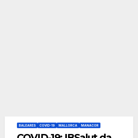
BALEARES
COVID-19
MALLORCA
MANACOR
COVID-19: IBSalut da