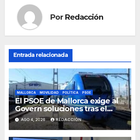
Por
Redacción
Entrada relacionada
MALLORCA
MOVILIDAD
POLÍTICA
PSOE
El PSOE de Mallorca exige al
Govern soluciones tras el
tijeretazo de trenes en
AGO 4, 2026
REDACCIÓN
agosto