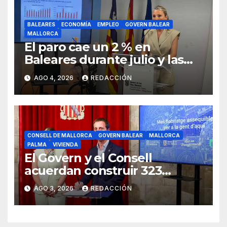
BALEARES
ECONOMÍA
EMPLEO
GOVERN BALEAR
MALLORCA
El paro cae un 2 % en
Baleares durante julio y las
islas lideran la contratación
AGO 4, 2026
REDACCIÓN
indefinida
CONSELL DE MALLORCA
GOVERN BALEAR
MALLORCA
PALMA
VIVIENDA
El Govern y el Consell
acuerdan construir 323
viviendas públicas en Palma
AGO 3, 2026
REDACCIÓN