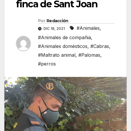
finca de Sant Joan
Por
Redacción
#Animales
,
DIC 18, 2021
#Animales de compañia
,
#Animales domésticos
,
#Cabras
,
#Maltrato animal
,
#Palomas
,
#perros