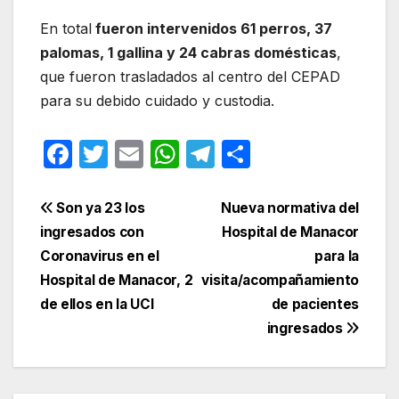
En total
fueron intervenidos 61 perros, 37
palomas, 1 gallina y 24 cabras domésticas
,
que fueron trasladados al centro del CEPAD
para su debido cuidado y custodia.
F
T
E
W
T
C
a
w
m
h
el
o
c
itt
ail
at
e
m
Navegación
Son ya 23 los
Nueva normativa del
e
er
s
gr
p
ingresados con
Hospital de Manacor
de
Coronavirus en el
para la
b
A
a
ar
entradas
Hospital de Manacor, 2
visita/acompañamiento
o
p
m
tir
de ellos en la UCI
de pacientes
o
p
ingresados
k