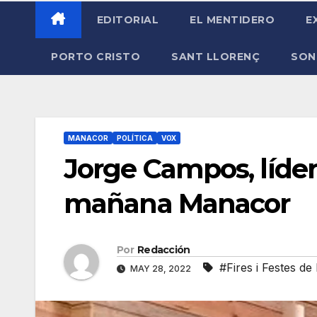
EDITORIAL
EL MENTIDERO
E
PORTO CRISTO
SANT LLORENÇ
SON
MANACOR
POLÍTICA
VOX
Jorge Campos, líder 
mañana Manacor
Por
Redacción
#Fires i Festes d
MAY 28, 2022