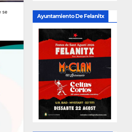
e se
Ayuntamiento De Felanitx