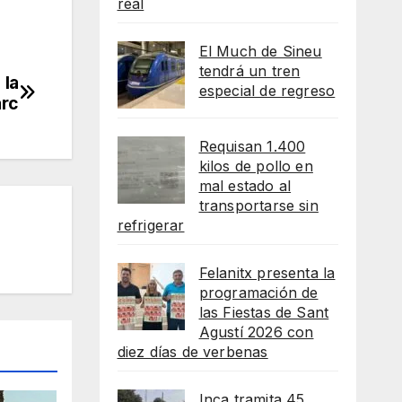
real
El Much de Sineu
tendrá un tren
 la
especial de regreso
arc
Requisan 1.400
kilos de pollo en
mal estado al
transportarse sin
refrigerar
Felanitx presenta la
programación de
las Fiestas de Sant
Agustí 2026 con
diez días de verbenas
Inca tramita 45