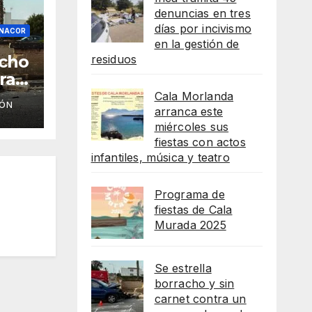
denuncias en tres
días por incivismo
ANACOR
en la gestión de
acho
residuos
ra
Cala Morlanda
IÓN
de
arranca este
miércoles sus
fiestas con actos
infantiles, música y teatro
Programa de
fiestas de Cala
Murada 2025
Se estrella
borracho y sin
carnet contra un