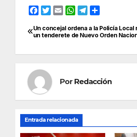
F
T
E
W
T
C
a
w
m
h
el
o
c
itt
ail
at
e
m
Un concejal ordena a la Policía Local 
Navegación
un tenderete de Nuevo Orden Nacion
e
er
s
gr
p
de
b
A
a
ar
entradas
o
p
m
tir
o
p
k
Por
Redacción
Entrada relacionada