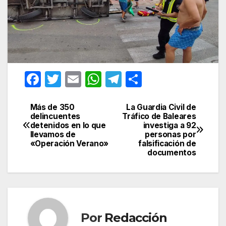
F
T
E
W
T
C
a
w
m
h
el
o
c
itt
ail
at
e
m
Más de 350
La Guardia Civil de
Navegación
delincuentes
Tráfico de Baleares
e
er
s
gr
p
detenidos en lo que
investiga a 92
de
llevamos de
personas por
b
A
a
ar
«Operación Verano»
falsificación de
entradas
documentos
o
p
m
tir
o
p
k
Por
Redacción