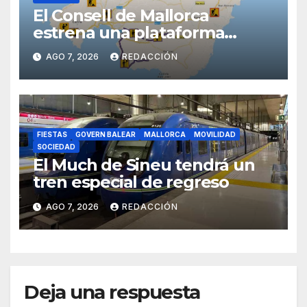
El Consell de Mallorca
estrena una plataforma
inteligente de incidencias
AGO 7, 2026
REDACCIÓN
viarias en tiempo real
FIESTAS
GOVERN BALEAR
MALLORCA
MOVILIDAD
SOCIEDAD
El Much de Sineu tendrá un
tren especial de regreso
AGO 7, 2026
REDACCIÓN
Deja una respuesta