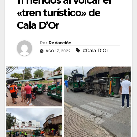
11 heridos al volcar el
«tren turístico» de
Cala D’Or
Por
Redacción
#Cala D'Or
AGO 17, 2022