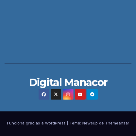
Digital Manacor
Funciona gracias a WordPress
|
Tema:
Newsup
de
Themeansar