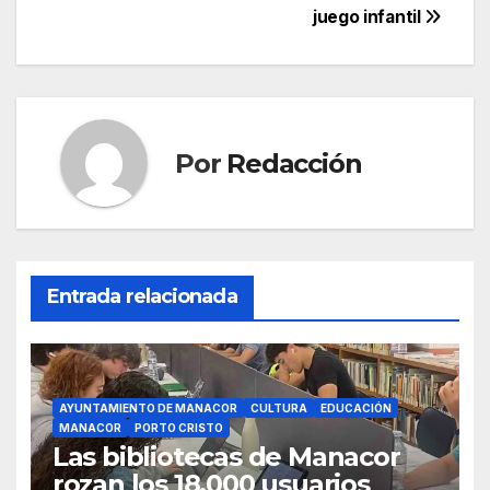
b
A
a
ar
entradas
juego infantil
o
p
m
tir
o
p
k
Por
Redacción
Entrada relacionada
AYUNTAMIENTO DE MANACOR
CULTURA
EDUCACIÓN
MANACOR
PORTO CRISTO
Las bibliotecas de Manacor
rozan los 18.000 usuarios