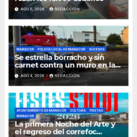
AGO 5, 2026
REDACCIÓN
MANACOR
POLICÍA LOCAL DE MANACOR
SUCESOS
Se estrella borracho y sin
carnet contra un muro en la
ronda del Port de Manacor y
AGO 4, 2026
REDACCIÓN
lo destroza
AYUNTAMIENTO DE MANACOR
CULTURA
FIESTAS
MANACOR
La primera Noche del Arte y
el regreso del correfoc