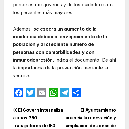
personas más jóvenes y de los cuidadores en
los pacientes más mayores.
Además,
se espera un aumento de la
incidencia debido al envejecimiento de la
población y al creciente número de
personas con comorbilidades y con
inmunodepresión
, indica el documento. De ahí
la importancia de la prevención mediante la
vacuna.
F
T
E
W
T
C
a
w
m
h
el
o
c
itt
ail
at
e
m
Navegación
El Govern internaliza
El Ayuntamiento
e
er
s
gr
p
a unos 350
anuncia la renovación y
de
trabajadores de IB3
ampliación de zonas de