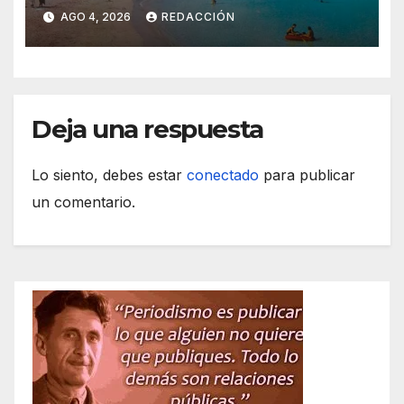
marcan las Fiestas de Verano
AGO 4, 2026
REDACCIÓN
de S’Illot 2026
Deja una respuesta
Lo siento, debes estar
conectado
para publicar
un comentario.