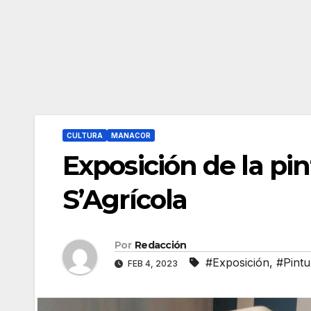
CULTURA
MANACOR
Exposición de la pi
S’Agrícola
Por
Redacción
#Exposición
,
#Pintu
FEB 4, 2023