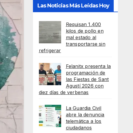
Las Noticias Más Leídas Hoy
Requisan 1.400
kilos de pollo en
mal estado al
transportarse sin
refrigerar
Felanitx presenta la
programación de
las Fiestas de Sant
Agustí 2026 con
diez días de verbenas
La Guardia Civil
abre la denuncia
telemática a los
ciudadanos