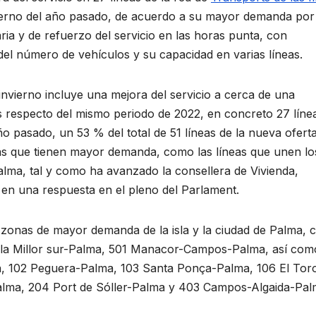
ierno del año pasado, de acuerdo a su mayor demanda por
ria y de refuerzo del servicio en las horas punta, con
del número de vehículos y su capacidad en varias líneas.
invierno incluye una mejora del servicio a cerca de una
nas respecto del mismo periodo de 2022, en concreto 27 líne
ño pasado, un 53 % del total de 51 líneas de la nueva ofert
as que tienen mayor demanda, como las líneas que unen lo
alma, tal y como ha avanzado la consellera de Vivienda,
s en una respuesta en el pleno del Parlament.
as zonas de mayor demanda de la isla y la ciudad de Palma,
Cala Millor sur-Palma, 501 Manacor-Campos-Palma, así com
ma, 102 Peguera-Palma, 103 Santa Ponça-Palma, 106 El Tor
alma, 204 Port de Sóller-Palma y 403 Campos-Algaida-Pal