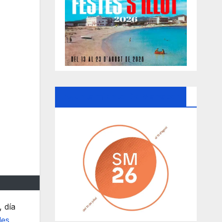
Ayuntamiento De Manacor
 día
les