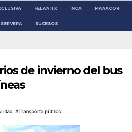
XCLUSIVA
FELANITX
INCA
MANACOR
 SERVERA
SUCESOS
ios de invierno del bus
íneas
ilidad
,
#Transporte público