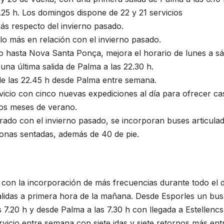
3.25 h. Los domingos dispone de 22 y 21 servicios
ás respecto del invierno pasado.
o más en relación con el invierno pasado.
do hasta Nova Santa Ponça, mejora el horario de lunes a s
una última salida de Palma a las 22.30 h.
 de las 22.45 h desde Palma entre semana.
vicio con cinco nuevas expediciones al día para ofrecer cas
los meses de verano.
ado con el invierno pasado, se incorporan buses articula
onas sentadas, además de 40 de pie.
o con la incorporación de más frecuencias durante todo el d
alidas a primera hora de la mañana. Desde Esporles un bu
s 7.20 h y desde Palma a las 7.30 h con llegada a Estellencs
rvicio entre semana con siete idas y siete retornos más ent