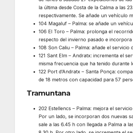
la última desde Costa de la Calma a las 2
respectivamente. Se añade un vehículo m
104 Magaluf – Palma: se añade un vehícul
106 El Toro – Palma: prolonga el recorri
respecto del invierno pasado e incorpora 
108 Son Caliu – Palma: añade el servicio
121 Sant Elm – Andratx: incrementa el ser
misma frecuencia que ha tenido durante 
122 Port d’Andratx – Santa Ponça: compar
de 18 metros con capacidad para 57 pers
Tramuntana
202 Estellencs – Palma: mejora el servici
Por un lado, se incorporan dos nuevas s
sale a las 6.45 h con llegada a Palma a la
8.30 h. Por otro lado, se incrementa el se