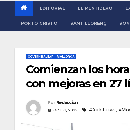
EDITORIAL
EL MENTIDERO
E
PORTO CRISTO
SANT LLORENÇ
SON
GOVERN BALEAR
MALLORCA
Comienzan los horar
con mejoras en 27 l
Por
Redacción
#Autobuses
,
#Mov
OCT 31, 2023