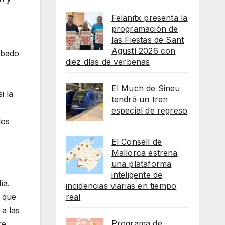
Felanitx presenta la
programación de
las Fiestas de Sant
Agustí 2026 con
ábado
diez días de verbenas
El Much de Sineu
i la
tendrá un tren
especial de regreso
dos
El Consell de
Mallorca estrena
una plataforma
inteligente de
ía.
incidencias viarias en tiempo
s que
real
 a las
Programa de
re