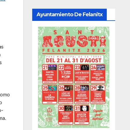
Ayuntamiento De Felanitx
as
a
s
 como
o
o-
ma.