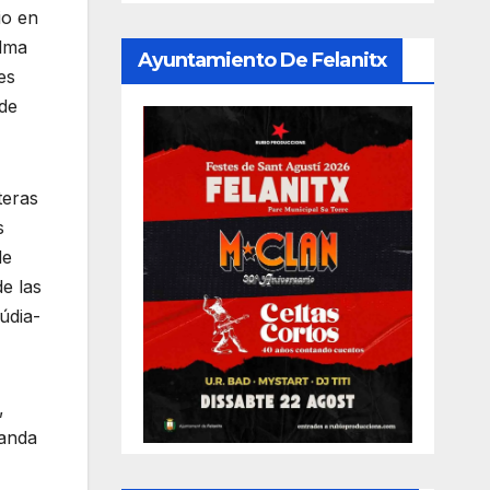
io en
alma
Ayuntamiento De Felanitx
es
 de
teras
s
de
e las
údia-
,
manda