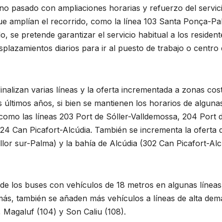
erno pasado con ampliaciones horarias y refuerzo del servic
que amplían el recorrido, como la línea 103 Santa Ponça-P
, se pretende garantizar el servicio habitual a los resident
plazamientos diarios para ir al puesto de trabajo o centro
finalizan varias líneas y la oferta incrementada a zonas cos
s últimos años, si bien se mantienen los horarios de alguna
omo las líneas 203 Port de Sóller-Valldemossa, 204 Port 
324 Can Picafort-Alcúdia. También se incrementa la oferta d
llor sur-Palma) y la bahía de Alcúdia (302 Can Picafort-Alc
de los buses con vehículos de 18 metros en algunas líneas
ás, también se añaden más vehículos a líneas de alta de
 Magaluf (104) y Son Caliu (108).