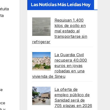
Las Noticias Más Leídas Hoy
tuita
ta
Requisan 1.400
kilos de pollo en
mal estado al
transportarse sin
refrigerar
La Guardia Civil
recupera 40.000
euros en joyas
robadas en una
vivienda de Sineu
La oferta de
Se
empleo público de
Sanidad será de
ece
705 plazas en 2026
h y