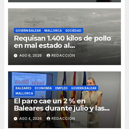
GOVERN BALEAR
MALLORCA
SOCIEDAD
Requisan 1.400 kilos de pollo
en mal estado al
transportarse sin refrigerar
AGO 6, 2026
REDACCIÓN
BALEARES
ECONOMÍA
EMPLEO
GOVERN BALEAR
MALLORCA
El paro cae un 2 % en
Baleares durante julio y las
islas lideran la contratación
AGO 4, 2026
REDACCIÓN
indefinida