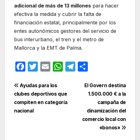
adicional de más de 13 millones
para hacer
efectiva la medida y cubrir la falta de
financiación estatal, principalmente por los
entes autonómicos gestores del servicio de
bus interurbano, el tren y el metro de
Mallorca y la EMT de Palma.
F
T
E
W
T
C
a
w
m
h
el
o
c
itt
ail
at
e
m
Navegación
Ayudas para los
El Govern destina
e
er
s
gr
p
clubes deportivos que
1.500.000 € a la
de
compiten en categoría
campaña de
b
A
a
ar
entradas
nacional
dinamización del
o
p
m
tir
comercio local con
o
p
«bonos»
k