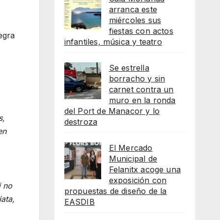
arranca este
miércoles sus
fiestas con actos
egra
infantiles, música y teatro
Se estrella
borracho y sin
carnet contra un
muro en la ronda
del Port de Manacor y lo
s,
destroza
en
El Mercado
Municipal de
Felanitx acoge una
exposición con
i no
propuestas de diseño de la
ata,
EASDIB