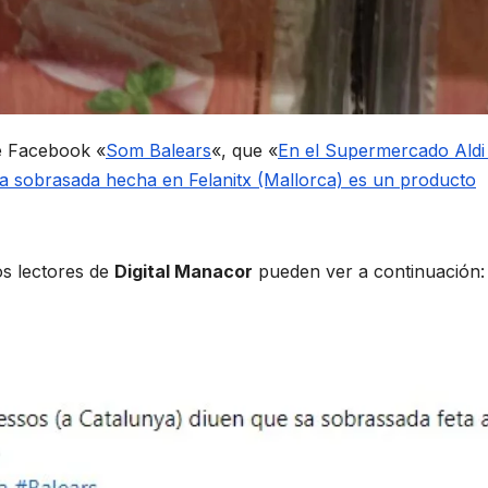
de Facebook «
Som Balears
«, que «
En el Supermercado Aldi
la sobrasada hecha en Felanitx (Mallorca) es un producto
os lectores de
Digital Manacor
pueden ver a continuación: