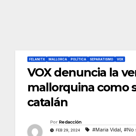
FELANITX
MALLORCA
POLÍTICA
SEPARATISMO
VOX
VOX denuncia la ve
mallorquina como s
catalán
Por
Redacción
#Maria Vidal
,
#No 
FEB 29, 2024