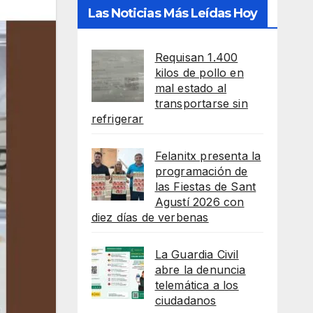
Las Noticias Más Leídas Hoy
Requisan 1.400
kilos de pollo en
mal estado al
transportarse sin
refrigerar
Felanitx presenta la
programación de
las Fiestas de Sant
Agustí 2026 con
diez días de verbenas
La Guardia Civil
abre la denuncia
telemática a los
ciudadanos