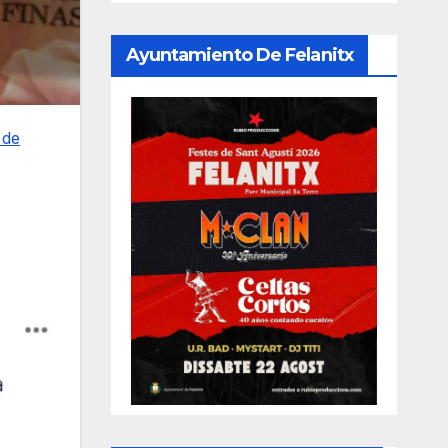
Ayuntamiento De Felanitx
 de