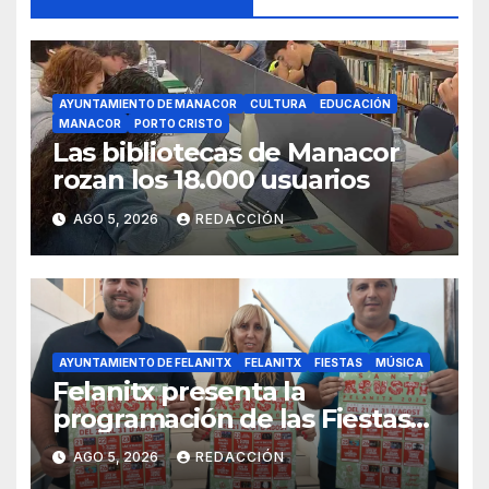
AYUNTAMIENTO DE MANACOR
CULTURA
EDUCACIÓN
MANACOR
PORTO CRISTO
Las bibliotecas de Manacor
rozan los 18.000 usuarios
AGO 5, 2026
REDACCIÓN
AYUNTAMIENTO DE FELANITX
FELANITX
FIESTAS
MÚSICA
Felanitx presenta la
programación de las Fiestas
de Sant Agustí 2026 con diez
AGO 5, 2026
REDACCIÓN
días de verbenas