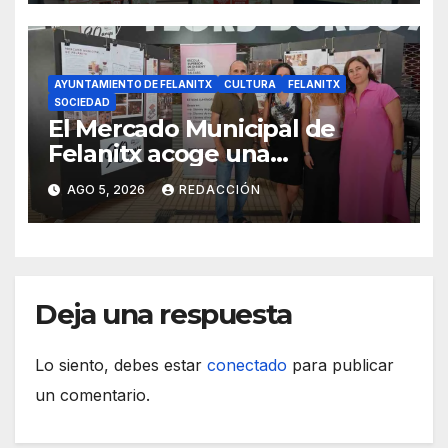
AYUNTAMIENTO DE FELANITX
CULTURA
FELANITX
SOCIEDAD
El Mercado Municipal de
Felanitx acoge una
exposición con propuestas de
AGO 5, 2026
REDACCIÓN
diseño de la EASDIB
Deja una respuesta
Lo siento, debes estar
conectado
para publicar
un comentario.