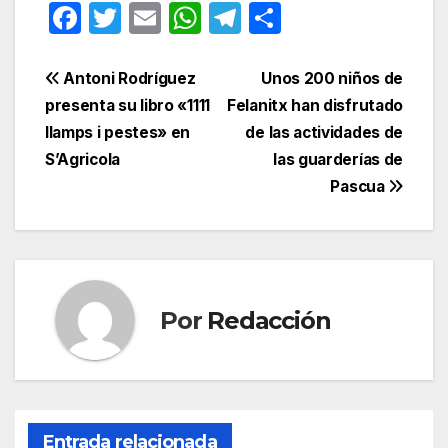
F
T
E
W
T
C
a
w
m
h
el
o
c
itt
ail
at
e
m
Navegación
Antoni Rodríguez
Unos 200 niños de
e
er
s
gr
p
presenta su libro «1111
Felanitx han disfrutado
de
llamps i pestes» en
de las actividades de
b
A
a
ar
entradas
S’Agricola
las guarderías de
o
p
m
tir
Pascua
o
p
k
Por
Redacción
Entrada relacionada