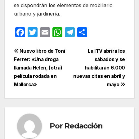
se dispondrán los elementos de mobiliario
urbano y jardinería.
F
T
E
W
T
C
a
w
m
h
el
o
c
itt
ail
at
e
m
Navegación
Nuevo libro de Toni
La ITV abrirá los
e
er
s
gr
p
Ferrer: «Una droga
sábados y se
de
llamada Helen, (otra)
habilitarán 6.000
b
A
a
ar
entradas
película rodada en
nuevas citas en abril y
o
p
m
tir
Mallorca»
mayo
o
p
k
Por
Redacción