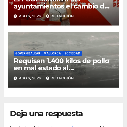
ayuntamientos el cambio de
modelo turístico y de vivienda
AGO 6, 2026
REDACCIÓN
GOVERN BALEAR
MALLORCA
SOCIEDAD
Requisan 1.400 kilos de pollo
en mal estado al
transportarse sin refrigerar
AGO 6, 2026
REDACCIÓN
Deja una respuesta