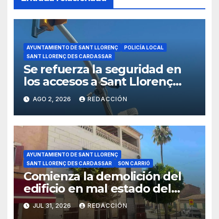
AYUNTAMIENTO DE SANT LLORENÇ
POLICÍA LOCAL
SANT LLORENÇ DES CARDASSAR
Se refuerza la seguridad en
los accesos a Sant Llorenç
con cámaras inteligentes
AGO 2, 2026
REDACCIÓN
AYUNTAMIENTO DE SANT LLORENÇ
SANT LLORENÇ DES CARDASSAR
SON CARRIÓ
Comienza la demolición del
edificio en mal estado del
carrer Major de Son Carrió
JUL 31, 2026
REDACCIÓN