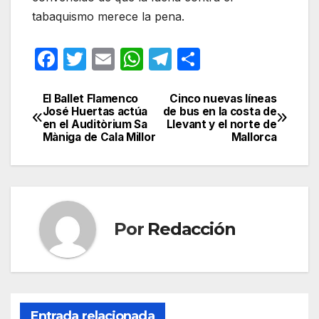
tabaquismo merece la pena.
F
T
E
W
T
C
a
w
m
h
el
o
c
itt
ail
at
e
m
El Ballet Flamenco
Cinco nuevas líneas
Navegación
José Huertas actúa
de bus en la costa de
e
er
s
gr
p
en el Auditòrium Sa
Llevant y el norte de
de
Màniga de Cala Millor
Mallorca
b
A
a
ar
entradas
o
p
m
tir
o
p
k
Por
Redacción
Entrada relacionada