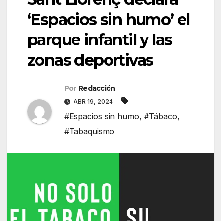
‘Espacios sin humo’ el
parque infantil y las
zonas deportivas
Por
Redacción
ABR 19, 2024
#Espacios sin humo
,
#Tábaco
,
#Tabaquismo