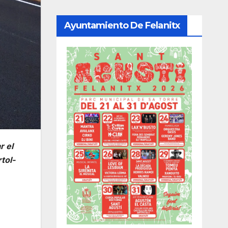
Ayuntamiento De Felanitx
r el
tol-