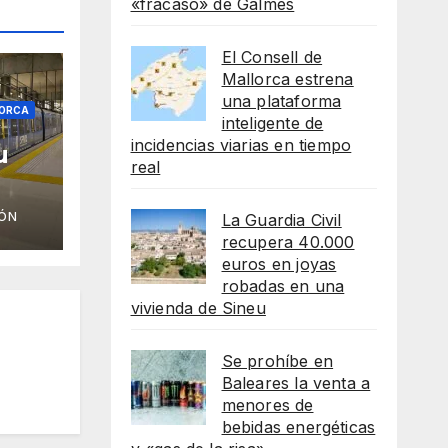
«fracaso» de Galmés
El Consell de
Mallorca estrena
una plataforma
ORCA
inteligente de
incidencias viarias en tiempo
u
real
eso
ÓN
La Guardia Civil
recupera 40.000
euros en joyas
robadas en una
vivienda de Sineu
Se prohíbe en
Baleares la venta a
menores de
bebidas energéticas