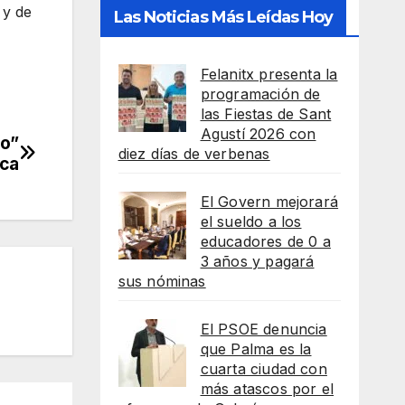
 y de
Las Noticias Más Leídas Hoy
Felanitx presenta la
programación de
las Fiestas de Sant
Agustí 2026 con
so”
diez días de verbenas
rca
El Govern mejorará
el sueldo a los
educadores de 0 a
3 años y pagará
sus nóminas
El PSOE denuncia
que Palma es la
cuarta ciudad con
más atascos por el