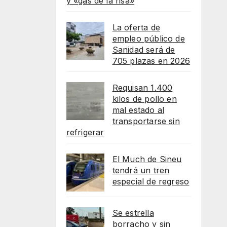
y «gas de la risa»
La oferta de
empleo público de
Sanidad será de
705 plazas en 2026
Requisan 1.400
kilos de pollo en
mal estado al
transportarse sin
refrigerar
El Much de Sineu
tendrá un tren
especial de regreso
Se estrella
borracho y sin