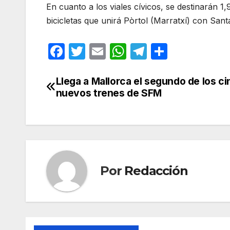
En cuanto a los viales cívicos, se destinarán 1,
bicicletas que unirá Pòrtol (Marratxí) con Sant
F
T
E
W
T
C
a
w
m
h
el
o
c
itt
ail
at
e
m
Llega a Mallorca el segundo de los c
Navegación
nuevos trenes de SFM
e
er
s
gr
p
de
b
A
a
ar
entradas
o
p
m
tir
o
p
k
Por
Redacción