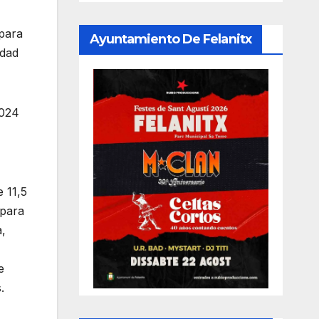
 para
Ayuntamiento De Felanitx
idad
2024
 11,5
 para
a,
e
s.