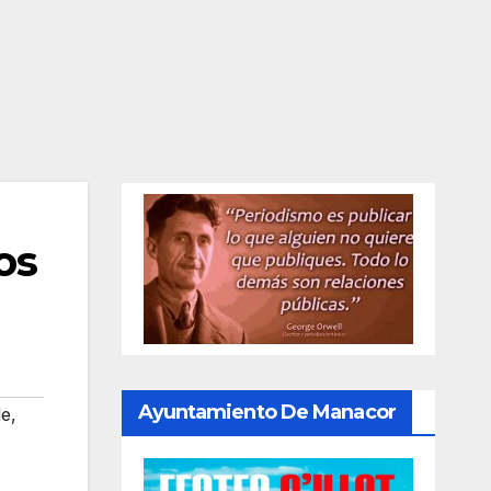
os
Ayuntamiento De Manacor
le
,