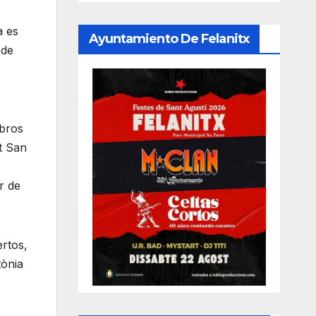
a es
Ayuntamiento De Felanitx
 de
mbros
üt San
r de
ertos,
tònia