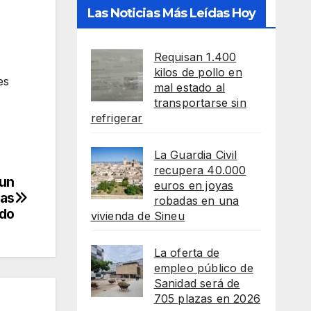
Las Noticias Más Leídas Hoy
Requisan 1.400
kilos de pollo en
es
mal estado al
transportarse sin
refrigerar
La Guardia Civil
recupera 40.000
 un
euros en joyas
ías
robadas en una
ndo
vivienda de Sineu
La oferta de
empleo público de
Sanidad será de
705 plazas en 2026