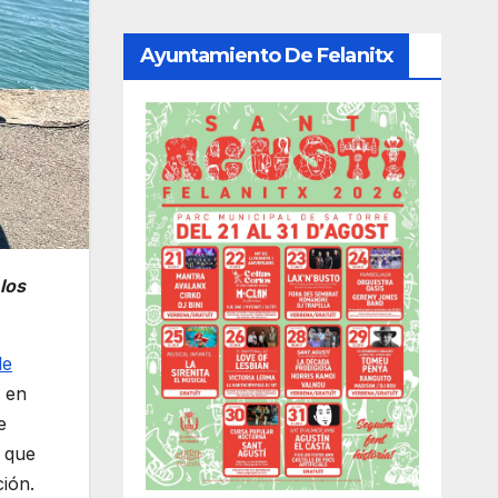
Ayuntamiento De Felanitx
 los
de
s en
e
o que
ión.