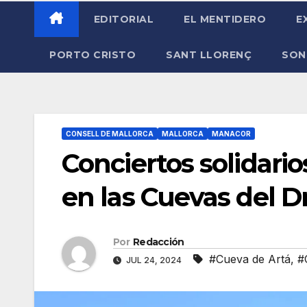
EDITORIAL
EL MENTIDERO
E
PORTO CRISTO
SANT LLORENÇ
SON
CONSELL DE MALLORCA
MALLORCA
MANACOR
Conciertos solidario
en las Cuevas del Dr
Por
Redacción
#Cueva de Artá
,
#
JUL 24, 2024