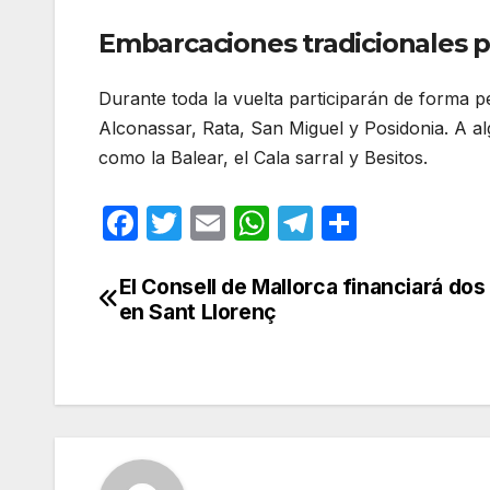
Embarcaciones tradicionales p
Durante toda la vuelta participarán de forma p
Alconassar, Rata, San Miguel y Posidonia. A a
como la Balear, el Cala sarral y Besitos.
F
T
E
W
T
C
a
w
m
h
el
o
c
itt
ail
at
e
m
El Consell de Mallorca financiará dos
Navegación
en Sant Llorenç
e
er
s
gr
p
de
b
A
a
ar
entradas
o
p
m
tir
o
p
k