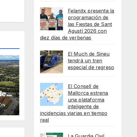
Felanitx presenta la
programación de
las Fiestas de Sant
Agustí 2026 con
diez días de verbenas
El Much de Sineu
tendrá un tren
especial de regreso
El Consell de
de
Mallorca estrena
una plataforma
ico
ÓN
inteligente de
eso
incidencias viarias en tiempo
e
real
La Guardia Civil