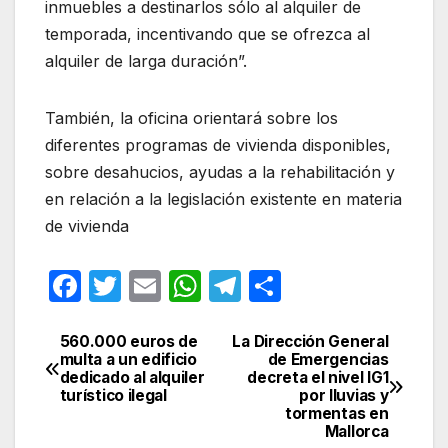
inmuebles a destinarlos sólo al alquiler de
temporada, incentivando que se ofrezca al
alquiler de larga duración”.
También, la oficina orientará sobre los
diferentes programas de vivienda disponibles,
sobre desahucios, ayudas a la rehabilitación y
en relación a la legislación existente en materia
de vivienda
F
T
E
W
T
C
a
w
m
h
el
o
c
itt
ail
at
e
m
560.000 euros de
La Dirección General
Navegación
multa a un edificio
de Emergencias
e
er
s
gr
p
dedicado al alquiler
decreta el nivel IG1
de
turístico ilegal
por lluvias y
b
A
a
ar
tormentas en
entradas
Mallorca
o
p
m
tir