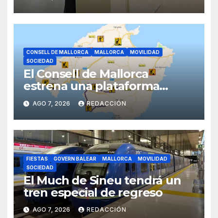
Galmés
CONSELL DE MALLORCA
MALLORCA
MOVILIDAD
SOCIEDAD
El Consell de Mallorca
estrena una plataforma
inteligente de incidencias
AGO 7, 2026
REDACCIÓN
viarias en tiempo real
FIESTAS
GOVERN BALEAR
MALLORCA
MOVILIDAD
SOCIEDAD
El Much de Sineu tendrá un
tren especial de regreso
AGO 7, 2026
REDACCIÓN