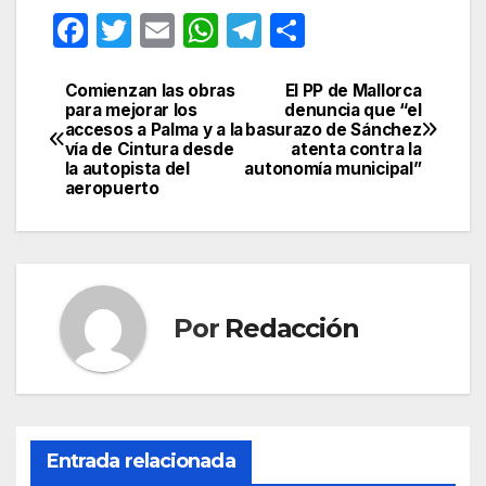
F
T
E
W
T
C
a
w
m
h
el
o
c
itt
ail
at
e
m
Comienzan las obras
El PP de Mallorca
Navegación
para mejorar los
denuncia que “el
e
er
s
gr
p
accesos a Palma y a la
basurazo de Sánchez
de
vía de Cintura desde
atenta contra la
b
A
a
ar
la autopista del
autonomía municipal”
entradas
aeropuerto
o
p
m
tir
o
p
k
Por
Redacción
Entrada relacionada