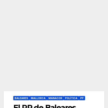
BALEARES
MALLORCA
MANACOR
POLÍTICA
PP
El PP de Baleares