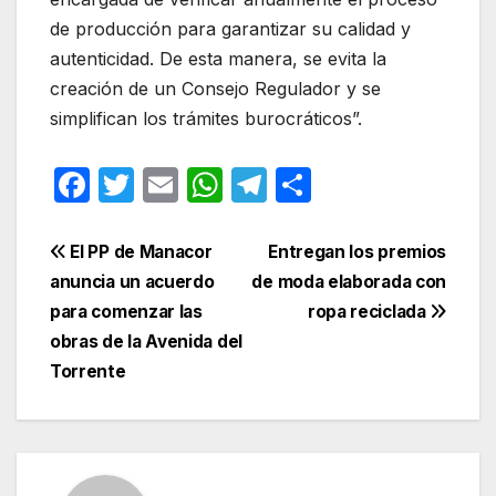
de producción para garantizar su calidad y
autenticidad. De esta manera, se evita la
creación de un Consejo Regulador y se
simplifican los trámites burocráticos”.
F
T
E
W
T
C
a
w
m
h
el
o
c
itt
ail
at
e
m
Navegación
El PP de Manacor
Entregan los premios
e
er
s
gr
p
anuncia un acuerdo
de moda elaborada con
de
para comenzar las
ropa reciclada
b
A
a
ar
entradas
obras de la Avenida del
o
p
m
tir
Torrente
o
p
k