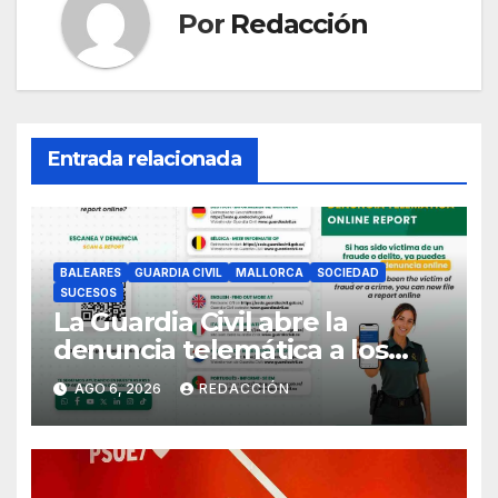
Por
Redacción
Entrada relacionada
BALEARES
GUARDIA CIVIL
MALLORCA
SOCIEDAD
SUCESOS
La Guardia Civil abre la
denuncia telemática a los
ciudadanos europeos
AGO 6, 2026
REDACCIÓN