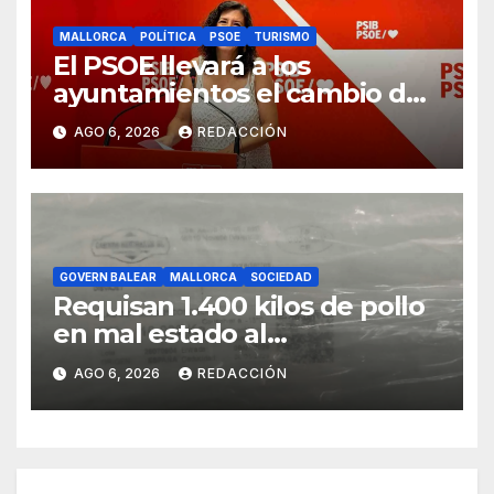
MALLORCA
POLÍTICA
PSOE
TURISMO
El PSOE llevará a los
ayuntamientos el cambio de
modelo turístico y de vivienda
AGO 6, 2026
REDACCIÓN
GOVERN BALEAR
MALLORCA
SOCIEDAD
Requisan 1.400 kilos de pollo
en mal estado al
transportarse sin refrigerar
AGO 6, 2026
REDACCIÓN