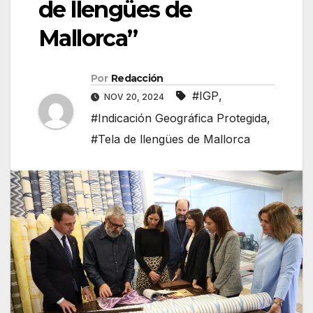
de llengües de
Mallorca”
Por
Redacción
#IGP
,
NOV 20, 2024
#Indicación Geográfica Protegida
,
#Tela de llengües de Mallorca