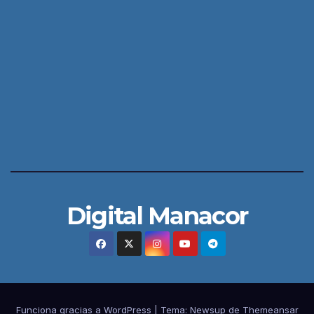
Digital Manacor
Funciona gracias a WordPress
|
Tema:
Newsup
de
Themeansar