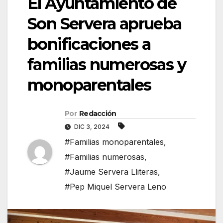
El Ayuntamiento de
Son Servera aprueba
bonificaciones a
familias numerosas y
monoparentales
Por
Redacción
DIC 3, 2024
#Familias monoparentales
,
#Familias numerosas
,
#Jaume Servera Lliteras
,
#Pep Miquel Servera Leno