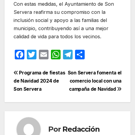
Con estas medidas, el Ayuntamiento de Son
Servera reafirma su compromiso con la
inclusión social y apoyo a las familias del
municipio, contribuyendo así a una mejor
calidad de vida para todos los vecinos.
F
T
E
W
T
C
a
w
m
h
el
o
c
itt
ail
at
e
m
Navegación
Programa de fiestas
Son Servera fomenta el
e
er
s
gr
p
de Navidad 2024 de
comercio local con una
de
Son Servera
campaña de Navidad
b
A
a
ar
entradas
o
p
m
tir
o
p
k
Por
Redacción