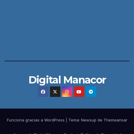
Digital Manacor
Funciona gracias a WordPress
|
Tema:
Newsup
de
Themeansar