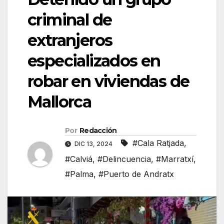
criminal de
extranjeros
especializados en
robar en viviendas de
Mallorca
Por
Redacción
#Cala Ratjada
,
DIC 13, 2024
#Calviá
,
#Delincuencia
,
#Marratxí
,
#Palma
,
#Puerto de Andratx