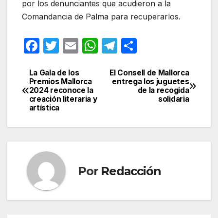
por los denunciantes que acudieron a la
Comandancia de Palma para recuperarlos.
F
T
E
W
T
C
a
w
m
h
el
o
c
itt
ail
at
e
m
La Gala de los
El Consell de Mallorca
Navegación
Premios Mallorca
entrega los juguetes
e
er
s
gr
p
2024 reconoce la
de la recogida
de
creación literaria y
solidaria
b
A
a
ar
artística
entradas
o
p
m
tir
o
p
k
Por
Redacción