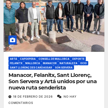
ARTÁ
CAPDEPERA
CONSELL DE MALLORCA
DEPORTE
FELANITX
MALLORCA
MANACOR
NATURALEZA
OCIO
SANT LLORENÇ DES CARDASSAR
SON SERVERA
Manacor, Felanitx, Sant Llorenç,
Son Servera y Artá unidos por una
nueva ruta senderista
18 DE FEBRERO DE 2026
NO HAY
COMENTARIOS