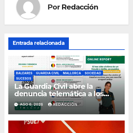
Por
Redacción
Entrada relacionada
BALEARES
GUARDIA CIVIL
MALLORCA
SOCIEDAD
SUCESOS
La Guardia Civil abre la
denuncia telemática a los
ciudadanos europeos
AGO 6, 2026
REDACCIÓN