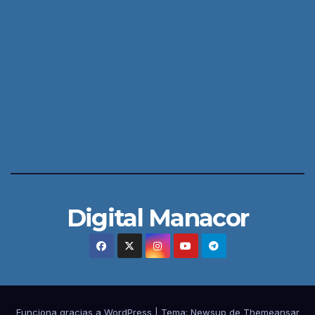
Digital Manacor
Funciona gracias a WordPress
|
Tema:
Newsup
de
Themeansar