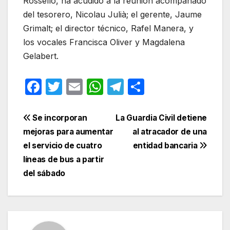
Rosselló, ha acudido a la reunión acompañado
del tesorero, Nicolau Julià; el gerente, Jaume
Grimalt; el director técnico, Rafel Manera, y
los vocales Francisca Oliver y Magdalena
Gelabert.
F
T
E
W
T
C
a
w
m
h
el
o
c
itt
ail
at
e
m
Navegación
Se incorporan
La Guardia Civil detiene
e
er
s
gr
p
mejoras para aumentar
al atracador de una
de
el servicio de cuatro
entidad bancaria
b
A
a
ar
entradas
líneas de bus a partir
o
p
m
tir
del sábado
o
p
k