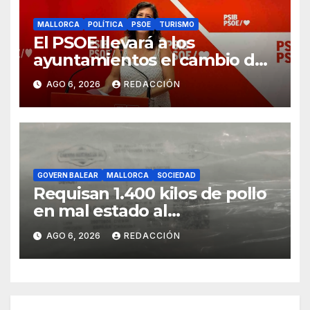
MALLORCA
POLÍTICA
PSOE
TURISMO
El PSOE llevará a los
ayuntamientos el cambio de
modelo turístico y de vivienda
AGO 6, 2026
REDACCIÓN
GOVERN BALEAR
MALLORCA
SOCIEDAD
Requisan 1.400 kilos de pollo
en mal estado al
transportarse sin refrigerar
AGO 6, 2026
REDACCIÓN