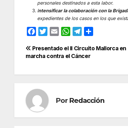
personales destinados a esta labor.
I
ntensificar la colaboración con la Brigad
expedientes de los casos en los que exist
F
T
E
W
T
C
a
w
m
h
el
o
c
itt
ail
at
e
m
Navegación
Presentado el II Circuito Mallorca en
marcha contra el Cáncer
e
er
s
gr
p
de
b
A
a
ar
entradas
o
p
m
tir
o
p
k
Por
Redacción