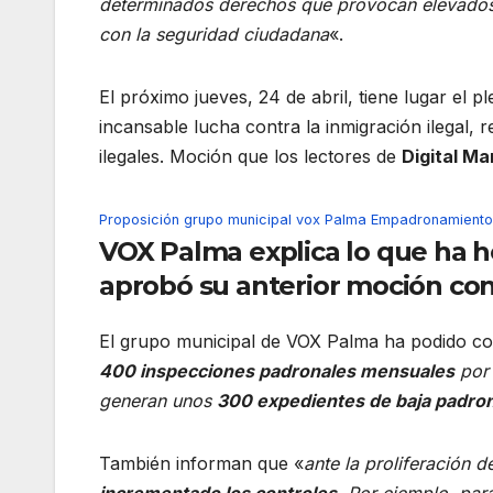
determinados derechos que provocan elevados 
con la seguridad ciudadana
«.
El próximo jueves, 24 de abril, tiene lugar el 
incansable lucha contra la inmigración ilegal
ilegales. Moción que los lectores de
Digital M
Proposición grupo municipal vox Palma Empadronamiento
VOX Palma explica lo que ha 
aprobó su anterior moción co
El grupo municipal de VOX Palma ha podido con
400 inspecciones padronales mensuales
por 
generan unos
300 expedientes de baja padron
También informan que «
ante la proliferación
incrementado los controles
. Por ejemplo, para