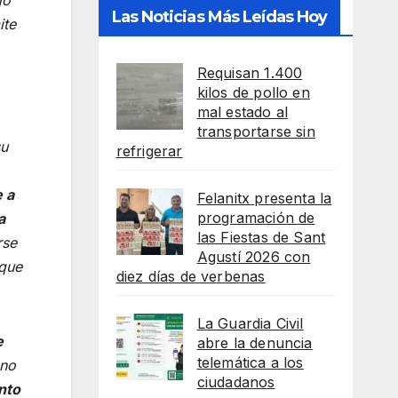
Las Noticias Más Leídas Hoy
ite
Requisan 1.400
kilos de pollo en
mal estado al
transportarse sin
su
refrigerar
e a
Felanitx presenta la
programación de
a
las Fiestas de Sant
rse
Agustí 2026 con
 que
diez días de verbenas
.
La Guardia Civil
e
abre la denuncia
telemática a los
 no
ciudadanos
nto