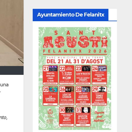
Ayuntamiento De Felanitx
 una
r
nto,