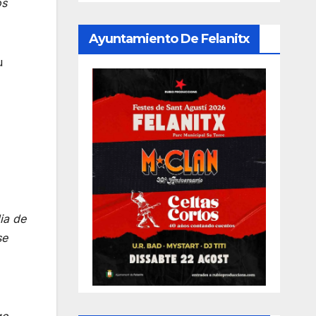
os
Ayuntamiento De Felanitx
u
ia de
se
go