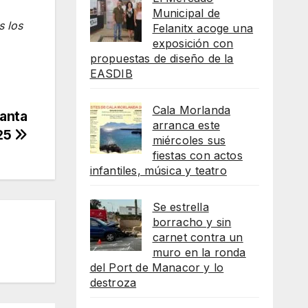
Municipal de
s los
Felanitx acoge una
exposición con
propuestas de diseño de la
EASDIB
Cala Morlanda
Santa
arranca este
025
miércoles sus
fiestas con actos
infantiles, música y teatro
Se estrella
borracho y sin
carnet contra un
muro en la ronda
del Port de Manacor y lo
destroza