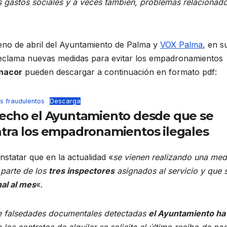
gastos sociales y a veces también, problemas relacionad
pleno de abril del Ayuntamiento de Palma y
VOX Palma
, en s
, reclama nuevas medidas para evitar los empadronamientos
anacor
pueden descargar a continuación en formato pdf:
s fraudulentos
Descarga
hecho el Ayuntamiento desde que se
ntra los empadronamientos ilegales
statar que en la actualidad «
se vienen realizando una med
parte de los
tres inspectores
asignados al servicio y que 
al al mes
«.
 de falsedades documentales detectadas
el Ayuntamiento ha
 los contratos de alquiler se solicita el último recibo de pa