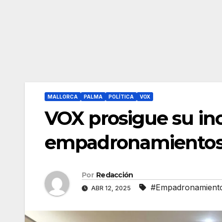
MALLORCA
PALMA
POLÍTICA
VOX
VOX prosigue su inc
empadronamientos 
Por
Redacción
#Empadronamiento 
ABR 12, 2025