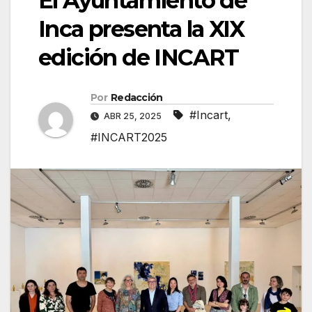
El Ayuntamiento de
Inca presenta la XIX
edición de INCART
Por
Redacción
#Incart
,
ABR 25, 2025
#INCART2025