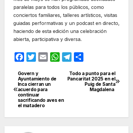
paralelas para todos los públicos, como
conciertos familiares, talleres artísticos, visitas
guiadas performativas y un podcast en directo,
haciendo de esta edición una celebración
abierta, participativa y diversa.
F
T
E
W
T
C
a
w
m
h
el
o
c
itt
ail
at
e
m
Govern y
Todo a punto para el
Navegación
Ayuntamiento de
Pancaritat 2025 en el
e
er
s
gr
p
Inca cierran un
Puig de Santa
de
acuerdo para
Magdalena
b
A
a
ar
continuar
entradas
sacrificando aves en
o
p
m
tir
el matadero
o
p
k