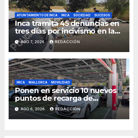
AYUNTAMIENTO DE INCA
INCA
SOCIEDAD
SUCESOS
Inca tramita 45 denuncias en
tres días por incivismo en la
gestión de residuos
AGO 7, 2026
REDACCIÓN
INCA
MALLORCA
MOVILIDAD
Ponen en servicio 10 nuevos
puntos de recarga de
vehículos eléctricos en el
AGO 6, 2026
REDACCIÓN
Hospital de Inca