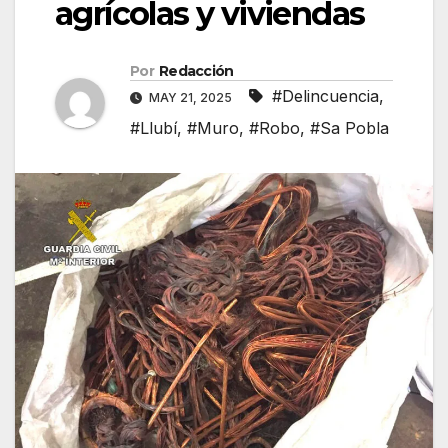
agrícolas y viviendas
Por
Redacción
#Delincuencia
,
MAY 21, 2025
#Llubí
,
#Muro
,
#Robo
,
#Sa Pobla