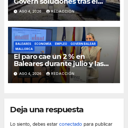
Govern soluciones tras el
tijeretazo de trenes en
AGO 4, 2026
REDACCIÓN
agosto
BALEARES
ECONOMÍA
EMPLEO
GOVERN BALEAR
MALLORCA
El paro cae un 2 % en
Baleares durante julio y las
islas lideran la contratación
AGO 4, 2026
REDACCIÓN
indefinida
Deja una respuesta
Lo siento, debes estar
conectado
para publicar