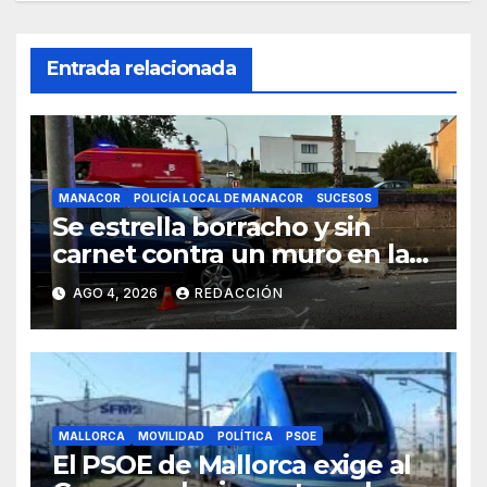
Entrada relacionada
MANACOR
POLICÍA LOCAL DE MANACOR
SUCESOS
Se estrella borracho y sin
carnet contra un muro en la
ronda del Port de Manacor y
AGO 4, 2026
REDACCIÓN
lo destroza
MALLORCA
MOVILIDAD
POLÍTICA
PSOE
El PSOE de Mallorca exige al