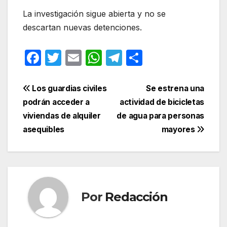
La investigación sigue abierta y no se
descartan nuevas detenciones.
F
T
E
W
T
C
a
w
m
h
el
o
c
itt
ail
at
e
m
Navegación
Los guardias civiles
Se estrena una
e
er
s
gr
p
podrán acceder a
actividad de bicicletas
de
viviendas de alquiler
de agua para personas
b
A
a
ar
entradas
asequibles
mayores
o
p
m
tir
o
p
k
Por
Redacción