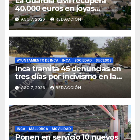
La Guardia Civil recupera
40.000 euros en joyas
robadas en una vivienda de
AGO 7, 2026
REDACCIÓN
Sineu
AYUNTAMIENTO DE INCA
INCA
SOCIEDAD
SUCESOS
Inca tramita 45 denuncias en
tres días por incivismo en la
gestión de residuos
AGO 7, 2026
REDACCIÓN
INCA
MALLORCA
MOVILIDAD
Ponen en servicio 10 nuevos