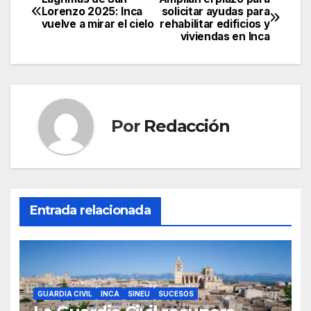
c
itt
ail
at
e
m
Navegación
Lorenzo 2025: Inca
solicitar ayudas para
e
er
s
gr
p
vuelve a mirar el cielo
rehabilitar edificios y
de
viviendas en Inca
b
A
a
ar
entradas
o
p
m
tir
o
p
k
Por
Redacción
Entrada relacionada
GUARDIA CIVIL
INCA
SINEU
SUCESOS