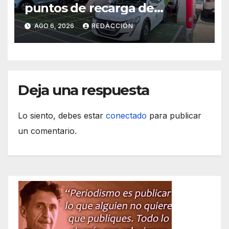
puntos de recarga de
vehículos eléctricos en el
AGO 6, 2026
REDACCIÓN
Hospital de Inca
Deja una respuesta
Lo siento, debes estar
conectado
para publicar
un comentario.