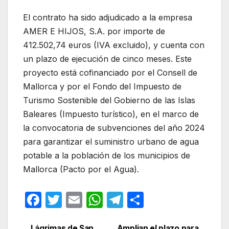
El contrato ha sido adjudicado a la empresa
AMER E HIJOS, S.A. por importe de
412.502,74 euros (IVA excluido), y cuenta con
un plazo de ejecución de cinco meses. Este
proyecto está cofinanciado por el Consell de
Mallorca y por el Fondo del Impuesto de
Turismo Sostenible del Gobierno de las Islas
Baleares (Impuesto turístico), en el marco de
la convocatoria de subvenciones del año 2024
para garantizar el suministro urbano de agua
potable a la población de los municipios de
Mallorca (Pacto por el Agua).
F
T
E
W
T
C
a
w
m
h
el
o
Lágrimas de San
Amplian el plazo para