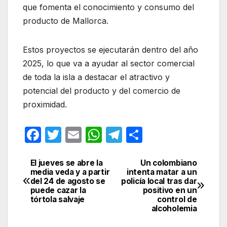
que fomenta el conocimiento y consumo del
producto de Mallorca.
Estos proyectos se ejecutarán dentro del año
2025, lo que va a ayudar al sector comercial
de toda la isla a destacar el atractivo y
potencial del producto y del comercio de
proximidad.
F
T
E
W
T
C
a
w
m
h
el
o
c
itt
ail
at
e
m
El jueves se abre la
Un colombiano
Navegación
media veda y a partir
intenta matar a un
e
er
s
gr
p
del 24 de agosto se
policía local tras dar
de
puede cazar la
positivo en un
b
A
a
ar
tórtola salvaje
control de
entradas
alcoholemia
o
p
m
tir