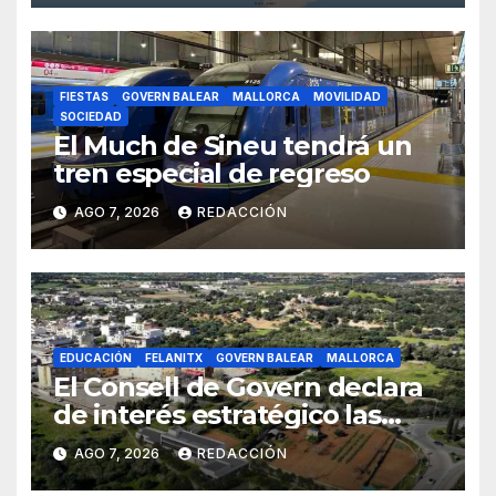
FIESTAS
GOVERN BALEAR
MALLORCA
MOVILIDAD
SOCIEDAD
El Much de Sineu tendrá un
tren especial de regreso
AGO 7, 2026
REDACCIÓN
EDUCACIÓN
FELANITX
GOVERN BALEAR
MALLORCA
El Consell de Govern declara
de interés estratégico las
obras de acceso al nuevo
AGO 7, 2026
REDACCIÓN
CEIP de Felanitx