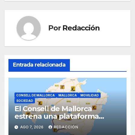
o
p
k
Por
Redacción
Entrada relacionada
CONSELL DE MALLORCA
MALLORCA
MOVILIDAD
SOCIEDAD
El Consell de Mallorca
estrena una plataforma
inteligente de incidencias
AGO 7, 2026
REDACCIÓN
viarias en tiempo real